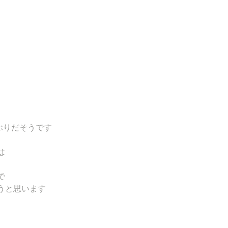
年ぶりだそうです
は
で
うと思います