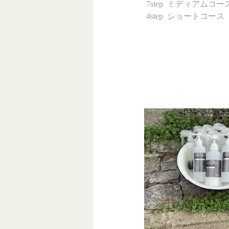
 7step  ミディアムコース 
 4step  ショートコース