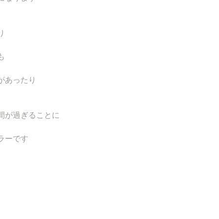
り
も
があったり
間が過ぎることに
ラーです