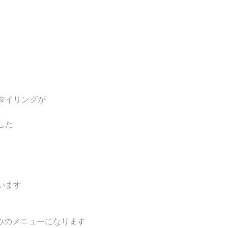
タイリングが
した
います
oのみのメニューになります