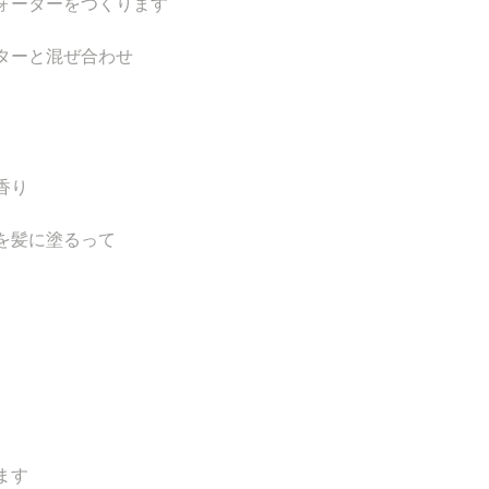
ォーターをつくります
ターと混ぜ合わせ
香り
を髪に塗るって
ます