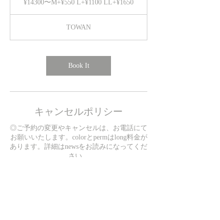
¥14300〜M+¥550 L+¥1100 LL+¥1650
¥550
L+
¥1100
LL+
¥1650
TOWAN
Book It
キャンセルポリシー
◎ご予約の変更やキャンセルは、お電話にて
お願いいたします。colorとpermはlong料金が
あります。詳細はnewsをお読みになってくだ
さい。
連絡先
日本、愛知県高浜市春日町５−７−４５